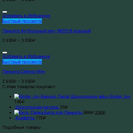
Добавить в Избранное
Быстрый просмотр
Пиньята Футбольный мяч ЧМ2018 красный
2 650
–
3 050
Р
Р
Добавить в Избранное
Быстрый просмотр
Пиньята Сейлор Мун
2 650
–
3 050
Р
Р
С этим товаром покупают
Шоколадное яйцо Kinder Joy
140
Р
Шоколадная медаль
35
Р
Бита для Пиньяты
300
250
Р
Р
Конфеты
170
Р
Подобные товары