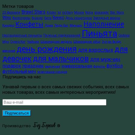
Метки товаров
Brawl Stars
23 февраля
Kinder
lol
military
Minion
Ninja
pineapple
Star Wars
Winx
Винкс
Аксессуары
Ананас
Бита
День защитника
Звездные воины
Наполнение
Конфеты
Киндер
Лама
Леди Баг
Миньон
Пиньята
Нестандартные пиньяты
Печенье предсказаний
Сейлор
Мун
Супер Кот
Чайник
Шоколадная медаль
Шоколадное яйцо
Энгри Бердс
день рождения
для
для взрослых
военная
для мальчиков
девочек
для мужчин
подарок
праздник
футбол
универсальная
радужная
фрукты
футбольный мяч
черепашка-ниндзя
Подпишись на нас
Узнавай первым о всех самых свежих событиях, всех самых
новых товарах, всех самых интересных мероприятиях!
Без Берегов
Производство
®