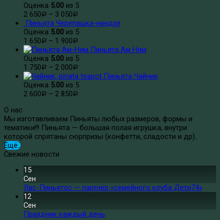
Оценка
5.00
из 5
2 650
–
3 050
Р
Р
Пиньята Черепашка-ниндзя
Оценка
5.00
из 5
1 650
–
1 900
Р
Р
Пиньята Ам Ням
Оценка
5.00
из 5
1 750
–
2 000
Р
Р
Пиньята Чайник
Оценка
5.00
из 5
2 600
–
2 850
Р
Р
О нас
Мы изготавливаем Пиньяты любых размеров, формы и
тематики!!! Пиньята — большая полая игрушка, внутри
которой спрятаны сюрпризы (конфетти, сладости и др)..
Ещё..
Свежие новости
15
Сен
Лас-Пиньятос — партнёр «семейного клуба Дети74»
12
Сен
Праздник каждый день