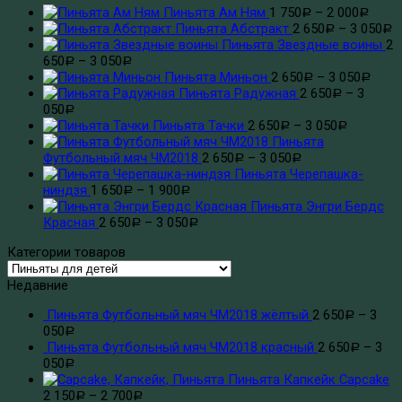
Пиньята Ам Ням
1 750
–
2 000
Р
Р
Пиньята Абстракт
2 650
–
3 050
Р
Р
Пиньята Звездные воины
2
650
–
3 050
Р
Р
Пиньята Миньон
2 650
–
3 050
Р
Р
Пиньята Радужная
2 650
–
3
Р
050
Р
Пиньята Тачки
2 650
–
3 050
Р
Р
Пиньята
Футбольный мяч ЧМ2018
2 650
–
3 050
Р
Р
Пиньята Черепашка-
ниндзя
1 650
–
1 900
Р
Р
Пиньята Энгри Бердс
Красная
2 650
–
3 050
Р
Р
Категории товаров
Недавние
Пиньята Футбольный мяч ЧМ2018 жёлтый
2 650
–
3
Р
050
Р
Пиньята Футбольный мяч ЧМ2018 красный
2 650
–
3
Р
050
Р
Пиньята Капкейк Capcake
2 150
–
2 700
Р
Р