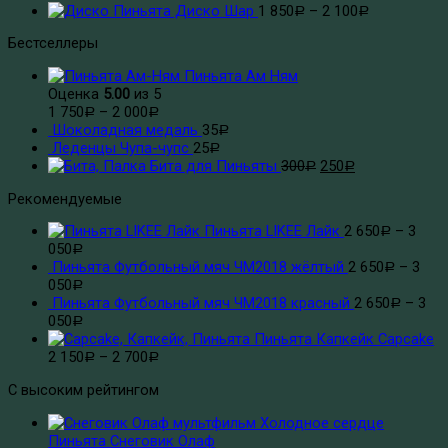
Пиньята Диско Шар
1 850
–
2 100
Р
Р
Бестселлеры
Пиньята Ам Ням
Оценка
5.00
из 5
1 750
–
2 000
Р
Р
Шоколадная медаль
35
Р
Леденцы Чупа-чупс
25
Р
Бита для Пиньяты
300
250
Р
Р
Рекомендуемые
Пиньята LIKEE Лайк
2 650
–
3
Р
050
Р
Пиньята Футбольный мяч ЧМ2018 жёлтый
2 650
–
3
Р
050
Р
Пиньята Футбольный мяч ЧМ2018 красный
2 650
–
3
Р
050
Р
Пиньята Капкейк Capcake
2 150
–
2 700
Р
Р
С высоким рейтингом
Пиньята Снеговик Олаф