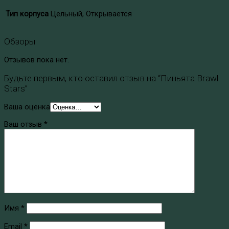
Тип корпуса
Цельный, Открывается
Обзоры
Отзывов пока нет.
Будьте первым, кто оставил отзыв на “Пиньята Brawl
Stars”
Ваша оценка
Ваш отзыв
*
Имя
*
Email
*