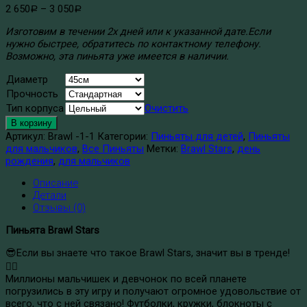
2 650
–
3 050
Р
Р
Изготовим в течении 2х дней или к указанной дате.
Если
нужно быстрее, обратитесь по контактному телефону.
Возможно, эта пиньята уже имеется в наличии.
Диаметр
Прочность
Тип корпуса
Очистить
В корзину
Артикул:
Brawl -1-1
Категории:
Пиньяты для детей
,
Пиньяты
для мальчиков
,
Все Пиньяты
Метки:
Brawl Stars
,
день
рождения
,
для мальчиков
Описание
Детали
Отзывы (0)
Пиньята Brawl Stars
😎Если вы знаете что такое Brawl Stars, значит вы в тренде!
✌🏻
Миллионы мальчишек и девчонок по всей планете
погрузились в эту игру и получают огромное удовольствие от
всего, что с ней связано! Футболки, кружки, блокноты с