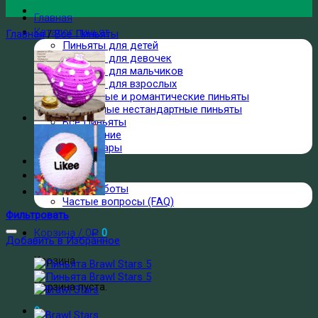
Главная
Каталог пиньят
Главная
/
Все Пиньяты
Пиньяты для детей
Пиньяты для девочек
Пиньяты для мальчиков
Пиньяты для взрослых
Свадебные и романтические пиньяты
Форменные нестандартные пиньяты
Все Пиньяты
Наполнение
Аксессуары
События
О нас
Наши работы
Частые вопросы (FAQ)
Фильтровать
Корзина /
0
0
Р
Добавить в Избранное
Корзина
Корзина пуста.
0