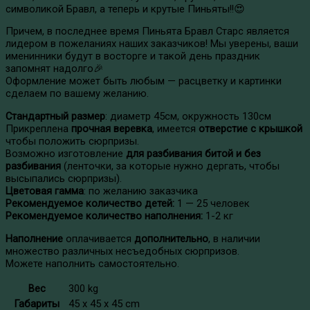
символикой Бравл, а теперь и крутые Пиньяты!!😍
Причем, в последнее время Пиньята Бравл Старс является
лидером в пожеланиях наших заказчиков! Мы уверены, ваши
именинники будут в восторге и такой день праздник
запомнят надолго🎉
Оформление может быть любым — расцветку и картинки
сделаем по вашему желанию.
Стандартный размер
: диаметр 45см, окружность 130см
Прикреплена
прочная веревка
, имеется
отверстие с крышкой
чтобы положить сюрпризы.
Возможно изготовление
для разбивания битой и без
разбивания
(ленточки, за которые нужно дергать, чтобы
высыпались сюрпризы).
Цветовая гамма
: по желанию заказчика
Рекомендуемое количество детей:
1 — 25 человек
Рекомендуемое количество наполнения:
1-2 кг
Наполнение
оплачивается
дополнительно
, в наличии
множество различных несъедобных сюрпризов.
Можете наполнить самостоятельно.
Вес
300 kg
Габариты
45 x 45 x 45 cm